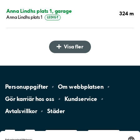
Anna Lindhs plats 1, garage
324 m
Anna Lindhs plats 1
LEDIGT
Visa fler
Personuppgifter
Om
webbplatsen
Gör karriär hos
oss
Kundservice
Avtalsvillkor
Städer
LinkedIn
YouTube
App
Store
Google
Play