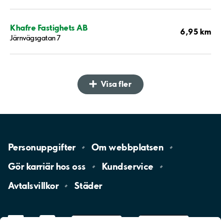
Khafre Fastighets AB
6,95 km
Järnvägsgatan 7
Visa fler
Personuppgifter
Om
webbplatsen
Gör karriär hos
oss
Kundservice
Avtalsvillkor
Städer
LinkedIn
YouTube
App
Store
Google
Play