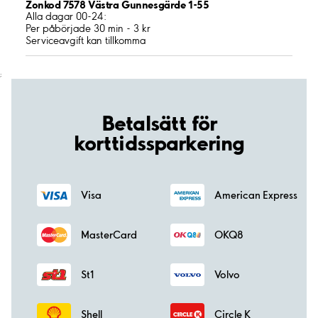
Zonkod 7578 Västra Gunnesgärde 1-55
Alla dagar 00-24:
Per påbörjade 30 min - 3 kr
Serviceavgift kan tillkomma
;
Betalsätt för
korttidssparkering
Visa
American Express
MasterCard
OKQ8
St1
Volvo
Shell
Circle K