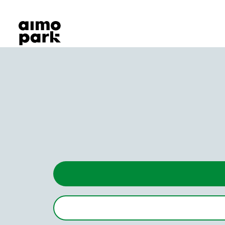
Våra produkter
Hitta parkering
Samarbete
Kundservice
Om Aimo Park