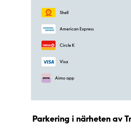
Shell
American Express
Circle K
Visa
Aimo app
Parkering i närheten av T