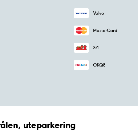
Volvo
MasterCard
St1
OKQ8
rålen, uteparkering