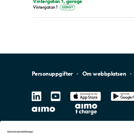
Vintergatan 1, garage
Vintergatan 1
LEDIGT
Personuppgifter
Om
webbplatsen
LinkedIn
YouTube
App
Store
Google
Play
aimo
Aimo
Charge