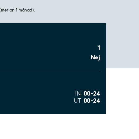
(mer än 1 månad).
1
Nej
00–24
IN
00–24
UT