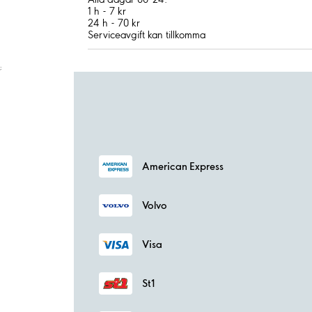
1 h - 7 kr
24 h - 70 kr
Serviceavgift kan tillkomma
;
American Express
Volvo
Visa
St1