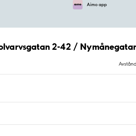
Aimo app
 Solvarvsgatan 2-42 / Nymånegata
Avstånd