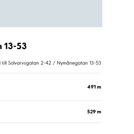
n 13-53
 till Solvarvsgatan 2-42 / Nymånegatan 13-53
491 m
529 m