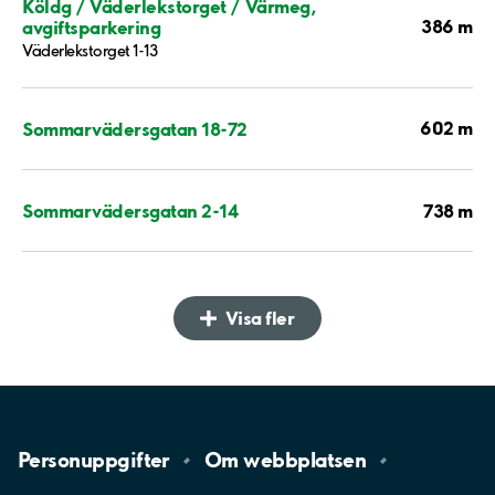
Köldg / Väderlekstorget / Värmeg,
386 m
avgiftsparkering
Väderlekstorget 1-13
602 m
Sommarvädersgatan 18-72
738 m
Sommarvädersgatan 2-14
Visa fler
Personuppgifter
Om
webbplatsen