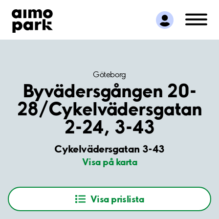
Hitta parkering
Samarbete
Kundservice
Om Aimo Park
Göteborg
Byvädersgången 20-
28/Cykelvädersgatan
2-24, 3-43
Cykelvädersgatan 3-43
Visa på karta
Visa prislista