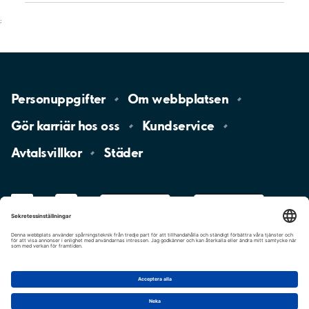
;
Personuppgifter
Om
webbplatsen
Gör karriär hos
oss
Kundservice
Avtalsvillkor
Städer
LinkedIn
YouTube
App
Store
Google
Play
aimo
Aimo
Charge
Cookie-inställningar