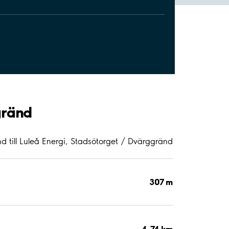
gränd
d till Luleå Energi, Stadsötorget / Dvärggränd
307 m
4,74 km