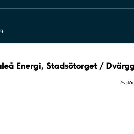
ng.
uleå Energi, Stadsötorget / Dvärg
Avstån