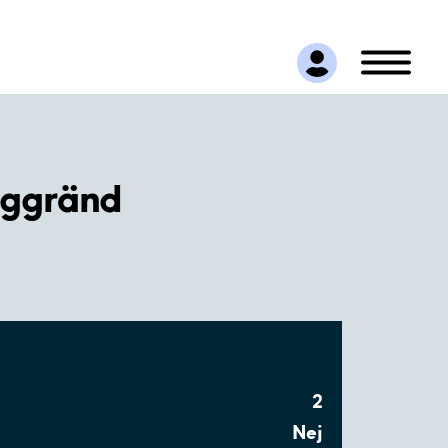
rggränd
2
Nej