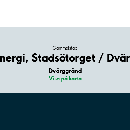
Gammelstad
Energi, Stadsötorget / Dvä
Dvärggränd
Visa på karta