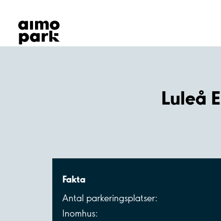
Våra produkter
Hitta parkering
Samarbete
Kundservice
Om Aimo Park
Luleå 
Fakta
Antal parkeringsplatser:
Inomhus: