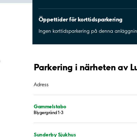
Öppettider för korttidsparkering
Ingen korttidsparkering på denna anläggni
;
Parkering i närheten av L
Adress
Gammelstabo
Blygergränd 1-3
Sunderby Sjukhus