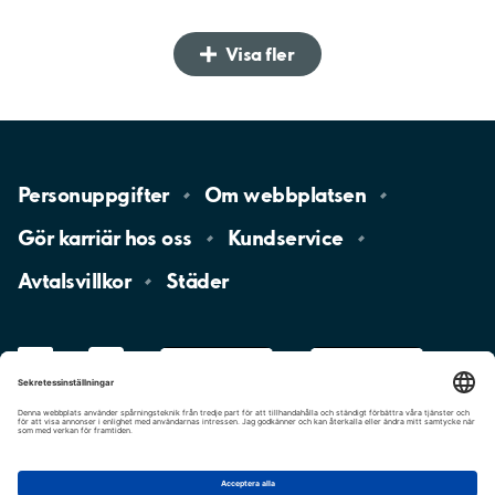
Visa fler
Personuppgifter
Om
webbplatsen
Gör karriär hos
oss
Kundservice
Avtalsvillkor
Städer
LinkedIn
YouTube
App
Store
Google
Play
aimo
Aimo
Charge