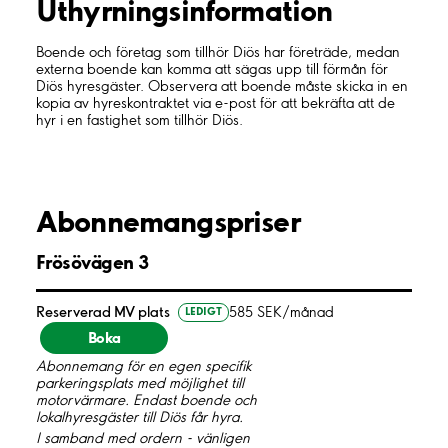
Uthyrnings­information
Boende och företag som tillhör Diös har företräde, medan
externa boende kan komma att sägas upp till förmån för
Diös hyresgäster. Observera att boende måste skicka in en
kopia av hyreskontraktet via e-post för att bekräfta att de
hyr i en fastighet som tillhör Diös.
Abonnemangspriser
Frösövägen 3
Reserverad MV plats
585 SEK/månad
LEDIGT
Boka
Abonnemang för en egen specifik
parkeringsplats med möjlighet till
motorvärmare. Endast boende och
lokalhyresgäster till Diös får hyra.
I samband med ordern - vänligen