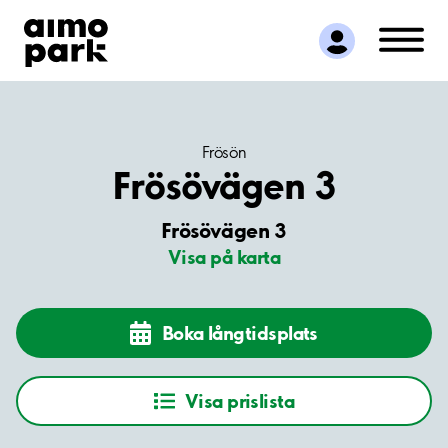
Hitta parkering
Samarbete
Kundservice
Om Aimo Park
Frösön
Frösövägen 3
Frösövägen 3
Visa på karta
Boka långtidsplats
Visa prislista