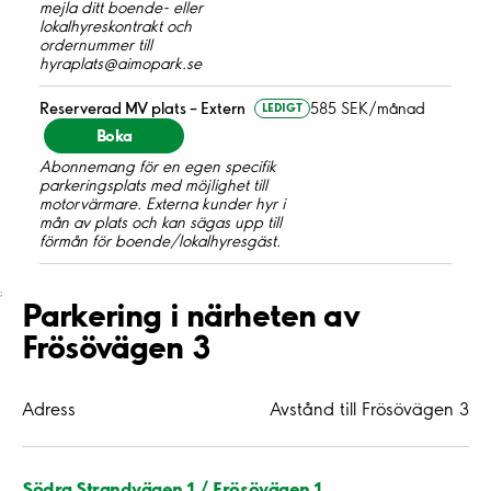
mejla ditt boende- eller
lokalhyreskontrakt och
ordernummer till
hyraplats@aimopark.se
Reserverad MV plats – Extern
585 SEK/månad
LEDIGT
Boka
Abonnemang för en egen specifik
parkeringsplats med möjlighet till
motorvärmare. Externa kunder hyr i
mån av plats och kan sägas upp till
förmån för boende/lokalhyresgäst.
;
Parkering i närheten av
Frösövägen 3
Adress
Avstånd till Frösövägen 3
Södra Strandvägen 1 / Frösövägen 1