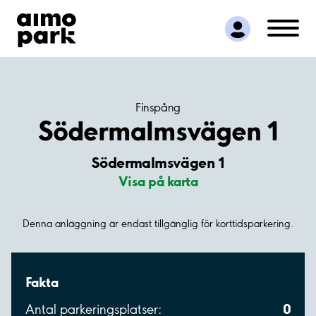
Hitta parkering
Samarbete
Kundservice
Om Aimo Park
Finspång
Södermalmsvägen 1
Södermalmsvägen 1
Visa på karta
Denna anläggning är endast tillgänglig för korttidsparkering.
Fakta
0
Antal parkeringsplatser: