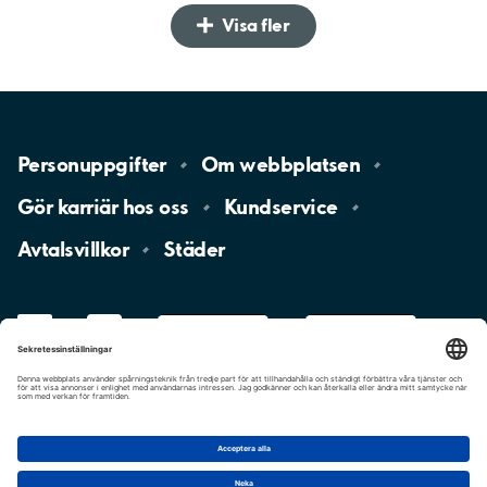
Visa fler
Personuppgifter
Om
webbplatsen
Gör karriär hos
oss
Kundservice
Avtalsvillkor
Städer
LinkedIn
YouTube
App
Store
Google
Play
aimo
Aimo
Charge