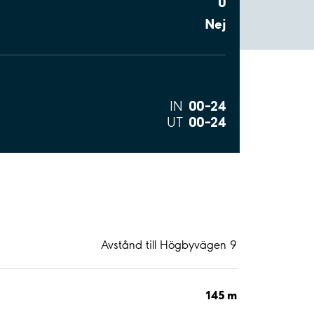
0
Nej
00–24
IN
00–24
UT
Avstånd till Högbyvägen 9
145 m