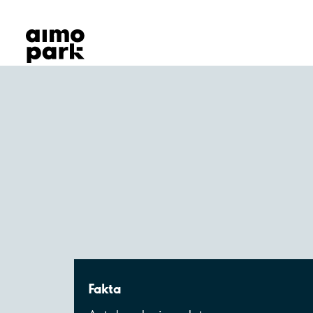
Våra produkter
Hitta parkering
Samarbete
Kundservice
Om Aimo Park
Fakta