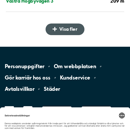
209 m
Västra Högbyvägen 3
Visa fler
Personuppgifter
Om
webbplatsen
Gör karriär hos
oss
Kundservice
Avtalsvillkor
Städer
LinkedIn
YouTube
App
Store
Google
Play
aimo
Aimo
Charge