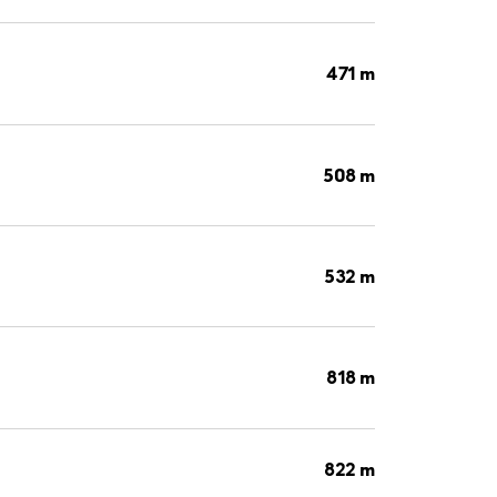
471 m
508 m
532 m
818 m
822 m