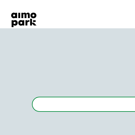
Våra produkter
Hitta parkering
Samarbete
Kundservice
Om Aimo Park