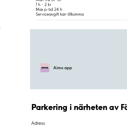
1 h - 2 kr
Max p-tid 24 h
Serviceavgift kan tillkomma
;
Aimo app
Parkering i närheten av 
Adress