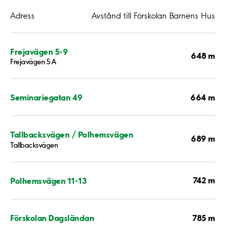
Adress
Avstånd till Förskolan Barnens Hus
Frejavägen 5-9
648 m
Frejavägen 5 A
664 m
Seminariegatan 49
Tallbacksvägen / Polhemsvägen
689 m
Tallbacksvägen
742 m
Polhemsvägen 11-13
785 m
Förskolan Dagsländan