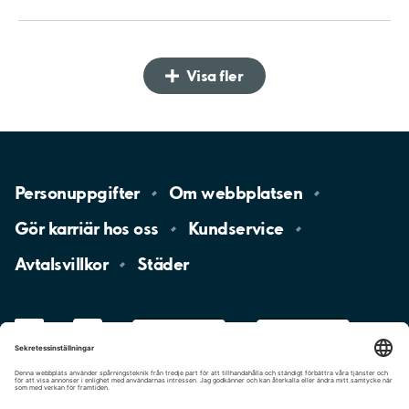
Visa fler
Personuppgifter
Om
webbplatsen
Gör karriär hos
oss
Kundservice
Avtalsvillkor
Städer
LinkedIn
YouTube
App
Store
Google
Play
aimo
Aimo
Charge