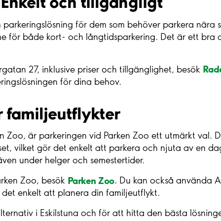
nkelt och tillgängligt
arkeringslösning för dem som behöver parkera nära s
e för både kort- och långtidsparkering. Det är ett bra al
Rad
atan 27, inklusive priser och tillgänglighet, besök
eringslösningen för dina behov.
 familjeutflykter
en Zoo, är parkeringen vid Parken Zoo ett utmärkt val. 
 vilket gör det enkelt att parkera och njuta av en dag 
 även under helger och semestertider.
Parken Zoo
Parken Zoo, besök
. Du kan också använda Ai
r det enkelt att planera din familjeutflykt.
alternativ i Eskilstuna och för att hitta den bästa lösni