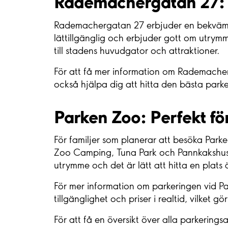
Rademachergatan 27: E
Rademachergatan 27 erbjuder en bekväm p
lättillgänglig och erbjuder gott om utrymm
till stadens huvudgator och attraktioner.
För att få mer information om Rademacherg
också hjälpa dig att hitta den bästa park
Parken Zoo: Perfekt för
För familjer som planerar att besöka Park
Zoo Camping, Tuna Park och Pannkakshuset,
utrymme och det är lätt att hitta en plats
För mer information om parkeringen vid 
tillgänglighet och priser i realtid, vilket gö
För att få en översikt över alla parkerings