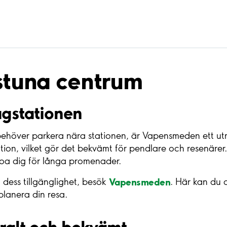
lstuna centrum
gstationen
höver parkera nära stationen, är Vapensmeden ett utmä
ation, vilket gör det bekvämt för pendlare och resenärer
oroa dig för långa promenader.
Vapensmeden
dess tillgänglighet, besök
. Här kan du o
 planera din resa.
ralt och bekvämt