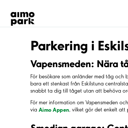
Våra produkter
Hitta parkering
Samarbete
Kundservice
Om Aimo Park
Parkering i Eski
Vapensmeden: Nära tå
För besökare som anländer med tåg och be
bara ett stenkast från Eskilstuna centralst
snabbt ta dig till tåget utan att behöva 
För mer information om Vapensmeden och 
Aimo Appen
via
, vilket gör det enkelt att
Smedjan garage: Cent