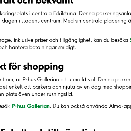
ringsplats i centrala Eskilstuna. Denna parkeringsan
ga dagen i stadens centrum. Med sin centrala placering är
age, inklusive priser och tillgänglighet, kan du besöka
 och hantera betalningar smidigt.
kt för shopping
rum, är P-hus Gallerian ett utmärkt val. Denna parkerings
r det enkelt att parkera och njuta av en dag med shoppi
 en plats även under rusningstid.
P-hus Gallerian
besök
. Du kan också använda Aimo-appen