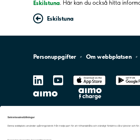
Eskilstuna
. Här kan du också hitta inform
Eskilstuna
Personuppgifter
Om
webbplatsen
LinkedIn
YouTube
App
Store
Google
Play
aimo
Aimo
Charge