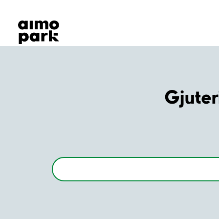
Våra produkter
Hitta parkering
Samarbete
Kundservice
Om Aimo Park
Gjuter