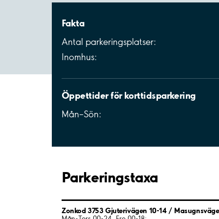
Fakta
Antal parkeringsplatser:
Inomhus:
Öppettider för korttidsparkering
Mån–Sön:
Parkeringstaxa
Zonkod 3753 Gjuterivägen 10-14 / Masugnsväge
Mån-Tors 00-24, Fre 00-18: