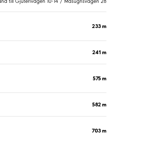
ånd till Gjuterivägen 10-14 / Masugnsvägen 28
233 m
241 m
575 m
582 m
703 m