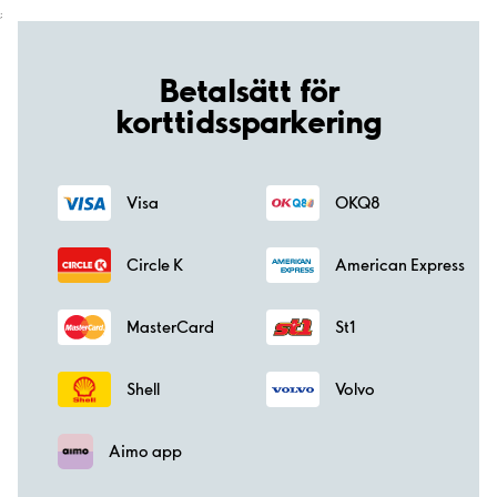
;
Betalsätt för
korttidssparkering
Visa
OKQ8
Circle K
American Express
MasterCard
St1
Shell
Volvo
Aimo app