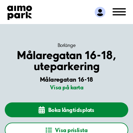
Hitta parkering
Samarbete
Kundservice
Om Aimo Park
Borlänge
Målaregatan 16-18,
uteparkering
Målaregatan 16-18
Visa på karta
Boka långtidsplats
Visa prislista