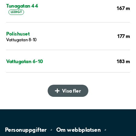
Tunagatan 44
167 m
LEDIGT
Polishuset
177 m
Vattugatan 8-10
183 m
Vattugatan 6-10
Visa fler
Personuppgifter
Om
webbplatsen