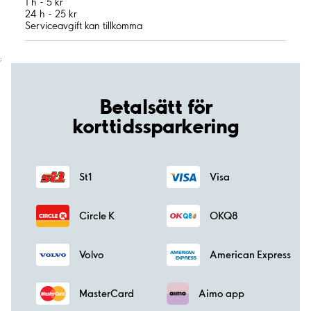
1 h - 5 kr
24 h - 25 kr
Serviceavgift kan tillkomma
;
Betalsätt för
korttidssparkering
St1
Visa
Circle K
OKQ8
Volvo
American Express
MasterCard
Aimo app