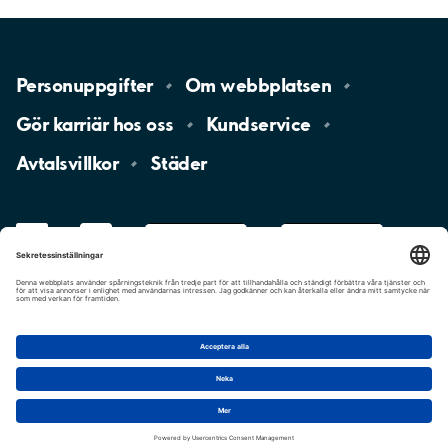
Personuppgifter
Om
webbplatsen
Gör karriär hos
oss
Kundservice
Avtalsvillkor
Städer
LinkedIn
YouTube
App
Store
Google
Play
aimo
Aimo
Charge
Cookie-inställningar