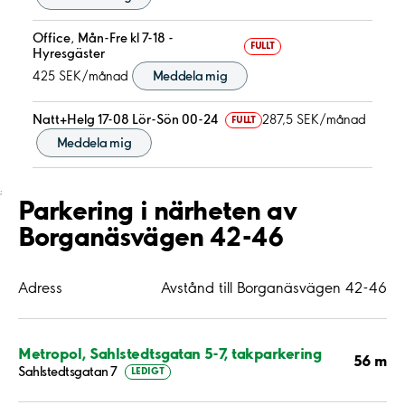
Office, Mån-Fre kl 7-18 -
FULLT
Hyresgäster
425 SEK/månad
Meddela mig
Natt+Helg 17-08 Lör-Sön 00-24
287,5 SEK/månad
FULLT
Meddela mig
;
Parkering i närheten av
Borganäsvägen 42-46
Adress
Avstånd till Borganäsvägen 42-46
Metropol, Sahlstedtsgatan 5-7, takparkering
56 m
Sahlstedtsgatan 7
LEDIGT