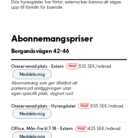
Diös hyresgäster har förtur, externa kan komma att sägas
upp till förmån för boende.
Abonnemangspriser
Borganäsvägen 42-46
Oreserverad plats - Extern
535 SEK/månad
FULLT
Meddela mig
Abonnemang som ger tillstånd att
parkera på anläggningen utan
egen specifik plats, dygnet runt.
Oreserverad plats - Hyresgäster
535 SEK/månad
FULLT
Meddela mig
Office, Mån-Fre kl 7-18 - Extern
425 SEK/månad
FULLT
Meddela mig