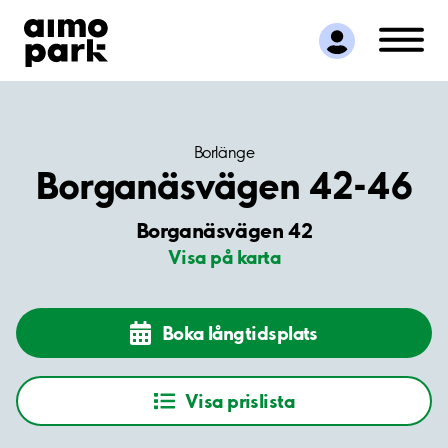
Hitta parkering
Samarbete
Kundservice
Om Aimo Park
Borlänge
Borganäsvägen 42-46
Borganäsvägen 42
Visa på karta
Boka långtidsplats
Visa prislista