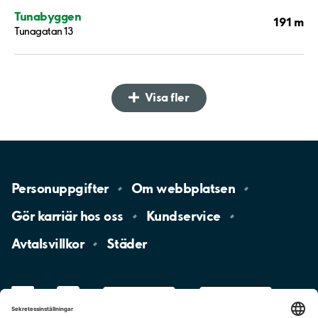
Tunabyggen
191 m
Tunagatan 13
Visa fler
Personuppgifter
Om
webbplatsen
Gör karriär hos
oss
Kundservice
Avtalsvillkor
Städer
LinkedIn
YouTube
App
Store
Google
Play
aimo
Aimo
Charge