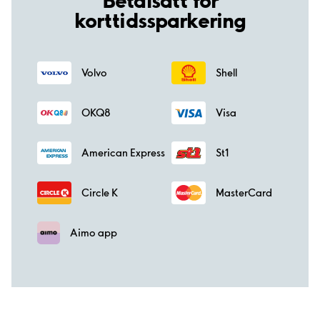
korttidssparkering
Volvo
Shell
OKQ8
Visa
American Express
St1
Circle K
MasterCard
Aimo app