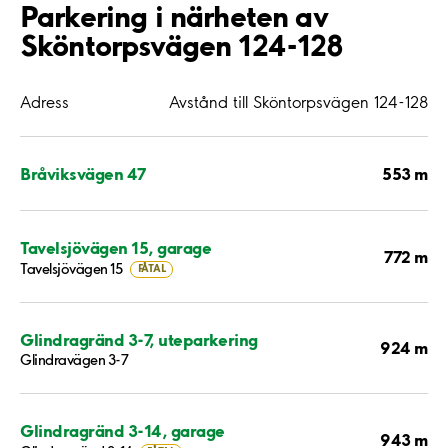
Parkering i närheten av
Sköntorpsvägen 124-128
Adress
Avstånd till Sköntorpsvägen 124-128
553 m
Bråviksvägen 47
Tavelsjövägen 15, garage
772 m
Tavelsjövägen 15
FÅTAL
Glindragränd 3-7, uteparkering
924 m
Glindravägen 3-7
Glindragränd 3-14, garage
943 m