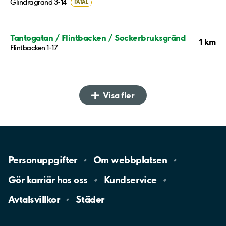
Glindragränd 3-14
FÅTAL
Tantogatan / Flintbacken / Sockerbruksgränd
1 km
Flintbacken 1-17
Visa fler
Personuppgifter
Om
webbplatsen
Gör karriär hos
oss
Kundservice
Avtalsvillkor
Städer