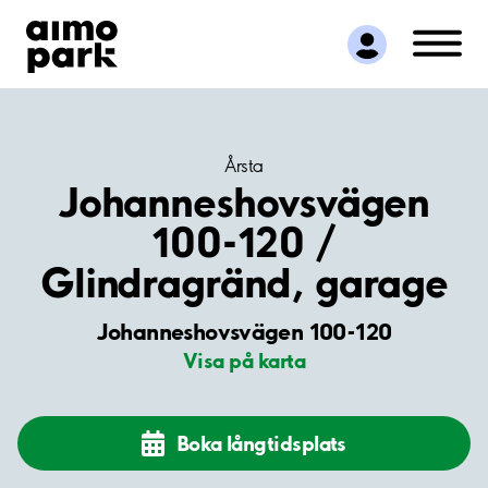
Hitta parkering
Samarbete
Kundservice
Om Aimo Park
Årsta
Johanneshovsvägen
100-120 /
Glindragränd, garage
Johanneshovsvägen 100-120
Visa på karta
Boka långtidsplats