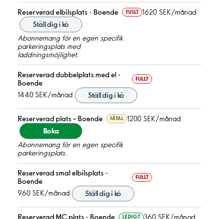
Reserverad elbilsplats - Boende
1620 SEK/månad
FULLT
Ställ dig i kö
Abonnemang för en egen specifik
parkeringsplats med
laddningsmöjlighet.
Reserverad dubbelplats med el -
FULLT
Boende
1440 SEK/månad
Ställ dig i kö
Reserverad plats – Boende
1200 SEK/månad
FÅTAL
Boka
Abonnemang för en egen specifik
parkeringsplats.
Reserverad smal elbilsplats -
FULLT
Boende
960 SEK/månad
Ställ dig i kö
Reserverad MC plats - Boende
360 SEK/månad
LEDIGT