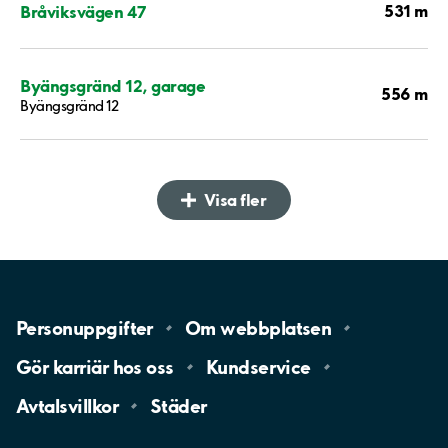
531 m
Bråviksvägen 47
Byängsgränd 12, garage
556 m
Byängsgränd 12
Visa fler
Personuppgifter
Om
webbplatsen
Gör karriär hos
oss
Kundservice
Avtalsvillkor
Städer