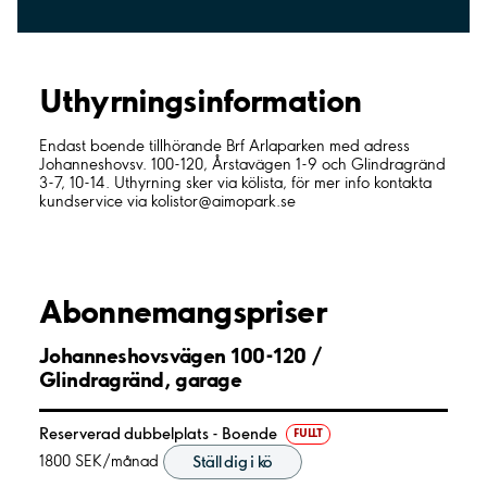
Uthyrnings­information
Endast boende tillhörande Brf Arlaparken med adress
Johanneshovsv. 100-120, Årstavägen 1-9 och Glindragränd
3-7, 10-14. Uthyrning sker via kölista, för mer info kontakta
kundservice via kolistor@aimopark.se
Abonnemangspriser
Johanneshovsvägen 100-120 /
Glindragränd, garage
Reserverad dubbelplats - Boende
FULLT
1800 SEK/månad
Ställ dig i kö