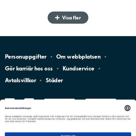
Visa fler
Personuppgifter
Om
webbplatsen
Gör karriär hos
oss
Kundservice
Avtalsvillkor
Städer
LinkedIn
YouTube
App
Store
Google
Play
aimo
Aimo
Charge