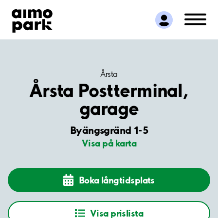
Hitta parkering
Samarbete
Kundservice
Om Aimo Park
Årsta
Årsta Postterminal,
garage
Byängsgränd 1-5
Visa på karta
Boka långtidsplats
Visa prislista