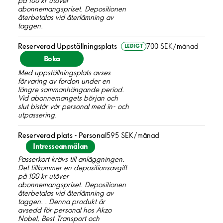
på 100 kr utöver
abonnemangspriset. Depositionen
återbetalas vid återlämning av
taggen.
Reserverad Uppställningsplats
700 SEK/månad
LEDIGT
Boka
Med uppställningsplats avses
förvaring av fordon under en
längre sammanhängande period.
Vid abonnemangets början och
slut bistår vår personal med in- och
utpassering.
Reserverad plats - Personal
595 SEK/månad
Intresseanmälan
Passerkort krävs till anläggningen.
Det tillkommer en depositionsavgift
på 100 kr utöver
abonnemangspriset. Depositionen
återbetalas vid återlämning av
taggen. . Denna produkt är
avsedd för personal hos Akzo
Nobel, Best Transport och