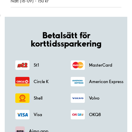
Natt (16-09) - 150 kr
;
Betalsätt för
korttidssparkering
St1
MasterCard
Circle K
American Express
Shell
Volvo
Visa
OKQ8
Aimo app