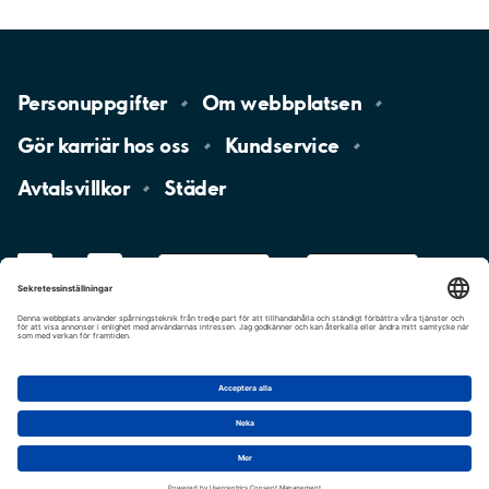
Personuppgifter
Om
webbplatsen
Gör karriär hos
oss
Kundservice
Avtalsvillkor
Städer
LinkedIn
YouTube
App
Store
Google
Play
aimo
Aimo
Charge
Cookie-inställningar