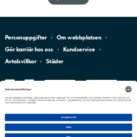
Personuppgifter
Om
webbplatsen
Gör karriär hos
oss
Kundservice
Avtalsvillkor
Städer
LinkedIn
YouTube
App
Store
Google
Play
aimo
Aimo
Charge
Cookie-inställningar