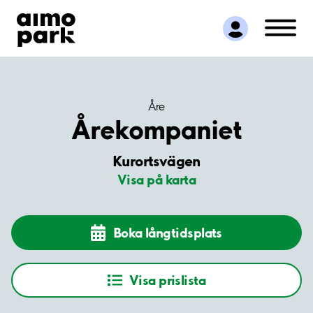
Hitta parkering
Samarbete
Kundservice
Om Aimo Park
Åre
Årekompaniet
Kurortsvägen
Visa på karta
Boka långtidsplats
Visa prislista