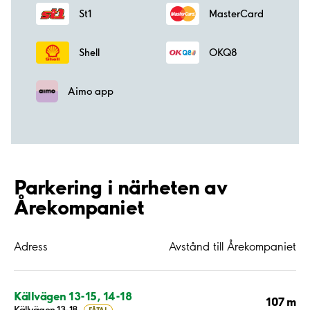
St1
MasterCard
Shell
OKQ8
Aimo app
Parkering i närheten av
Årekompaniet
Adress
Avstånd till Årekompaniet
Källvägen 13-15, 14-18
107 m