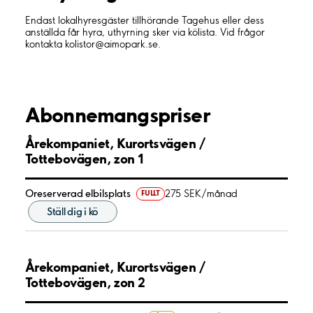
Endast lokalhyresgäster tillhörande Tagehus eller dess
anställda får hyra, uthyrning sker via kölista. Vid frågor
kontakta kolistor@aimopark.se.
Abonnemangspriser
Årekompaniet, Kurortsvägen /
Tottebovägen, zon 1
Oreserverad elbilsplats
275 SEK/månad
FULLT
Ställ dig i kö
Årekompaniet, Kurortsvägen /
Tottebovägen, zon 2