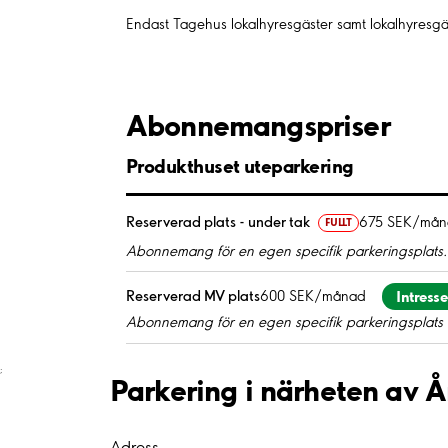
Endast Tagehus lokalhyresgäster samt lokalhyresgä
Abonnemangspriser
Produkthuset uteparkering
Reserverad plats - under tak
675 SEK/må
FULLT
Abonnemang för en egen specifik parkeringsplats.
Intress
Reserverad MV plats
600 SEK/månad
Abonnemang för en egen specifik parkeringsplats 
;
Parkering i närheten av 
Adress