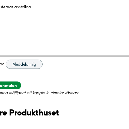
sternas anställda.
nad
Meddela mig
eanmälan
med möjlighet att koppla in elmotorvärmare.
Åre Produkthuset