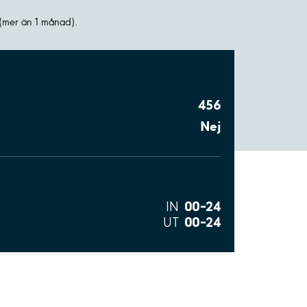
(mer än 1 månad).
456
Nej
00–24
IN
00–24
UT