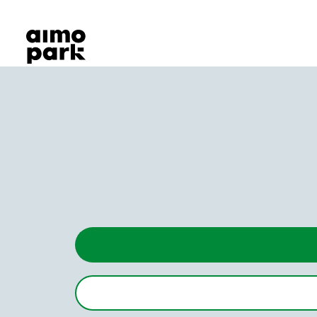
Våra produkter
Hitta parkering
Samarbete
Kundservice
Om Aimo Park