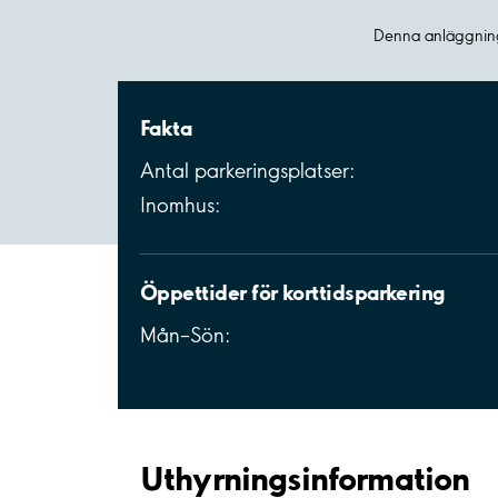
Denna anläggning
Fakta
Antal parkeringsplatser:
Inomhus:
Öppettider för korttidsparkering
Mån–Sön:
Uthyrnings­information