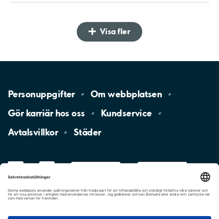
Visa fler
Personuppgifter
Om
webbplatsen
Gör karriär hos
oss
Kundservice
Avtalsvillkor
Städer
LinkedIn
YouTube
App
Store
Google
Play
aimo
Aimo
Charge