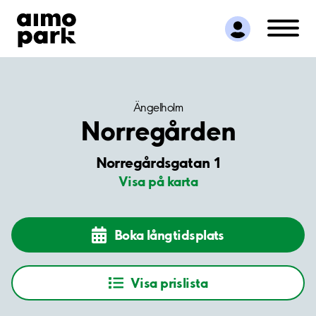
Hitta parkering
Samarbete
Kundservice
Om Aimo Park
Ängelholm
Norregården
Norregårdsgatan 1
Visa på karta
Boka långtidsplats
Visa prislista