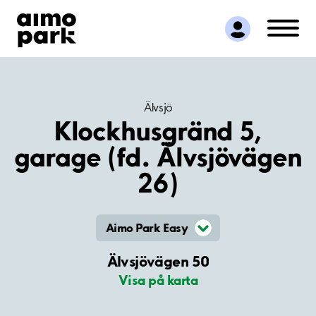
Hitta parkering
Samarbete
Kundservice
Om Aimo Park
Älvsjö
Klockhusgränd 5,
garage (fd. Älvsjövägen
26)
Aimo Park Easy
Älvsjövägen 50
Visa på karta