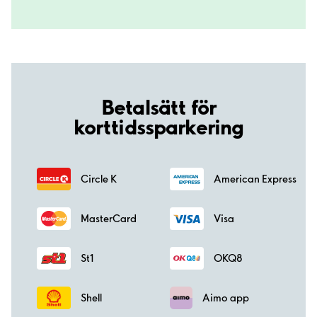
Betalsätt för
korttidssparkering
Circle K
American Express
MasterCard
Visa
St1
OKQ8
Shell
Aimo app