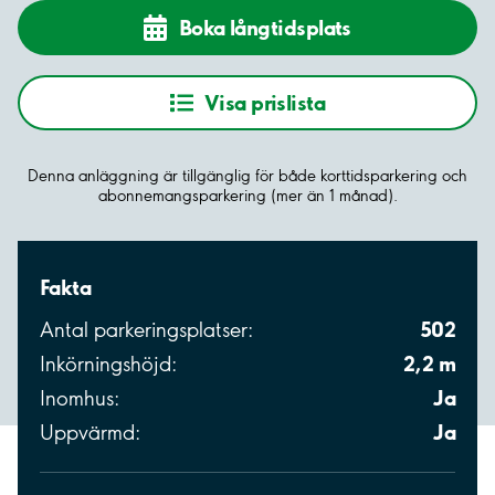
Boka långtidsplats
Visa prislista
Denna anläggning är tillgänglig för både korttidsparkering och
abonnemangsparkering (mer än 1 månad).
Fakta
502
Antal parkeringsplatser:
2,2 m
Inkörningshöjd:
Ja
Inomhus:
Ja
Uppvärmd: