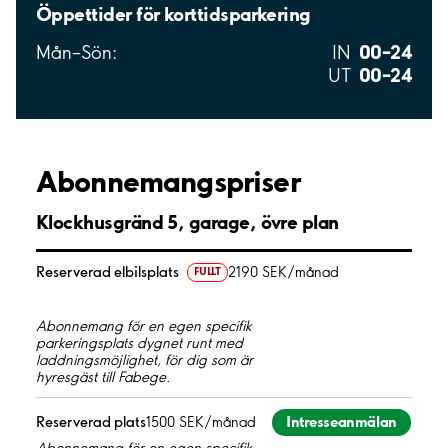
Öppettider för korttidsparkering
00–24
Mån–Sön:
IN
00–24
UT
Abonnemangspriser
Klockhusgränd 5, garage, övre plan
Reserverad elbilsplats
2190 SEK/månad
FULLT
Abonnemang för en egen specifik
parkeringsplats dygnet runt med
laddningsmöjlighet, för dig som är
hyresgäst till Fabege.
Intresseanmälan
Reserverad plats
1500 SEK/månad