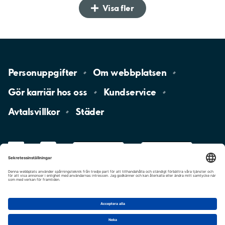
Visa fler
Personuppgifter
Om
webbplatsen
Gör karriär hos
oss
Kundservice
Avtalsvillkor
Städer
LinkedIn
YouTube
App
Store
Google
Play
aimo
Aimo
Charge