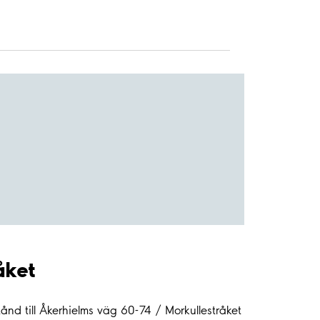
åket
ånd till Åkerhielms väg 60-74 / Morkullestråket