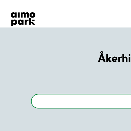
Våra produkter
Hitta parkering
Samarbete
Kundservice
Om Aimo Park
Åkerhi