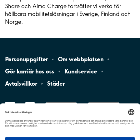
Share och Aimo Charge fortsätter vi verka för
hållbara mobilitetslösningar i Sverige, Finland och
Norge.
Personuppgifter
Om
webbplatsen
Gör karriär hos
oss
Kundservice
Avtalsvillkor
Städer
LinkedIn
YouTube
App
Store
Google
Play
aimo
Aimo
Charge