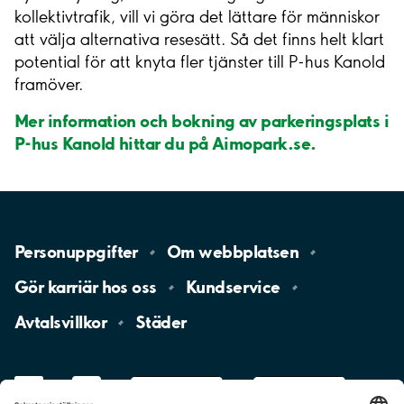
kollektivtrafik, vill vi göra det lättare för människor
att välja alternativa resesätt. Så det finns helt klart
potential för att knyta fler tjänster till P-hus Kanold
framöver.
Mer information och bokning av parkeringsplats i
P-hus Kanold hittar du på Aimopark.se.
Personuppgifter
Om
webbplatsen
Gör karriär hos
oss
Kundservice
Avtalsvillkor
Städer
LinkedIn
YouTube
App
Store
Google
Play