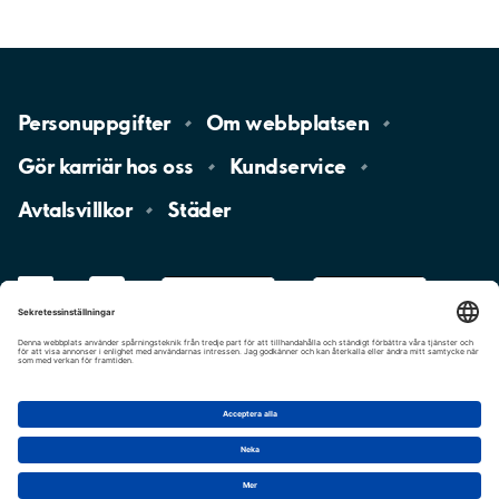
Personuppgifter
Om
webbplatsen
Gör karriär hos
oss
Kundservice
Avtalsvillkor
Städer
LinkedIn
YouTube
App
Store
Google
Play
aimo
Aimo
Charge
Cookie-inställningar