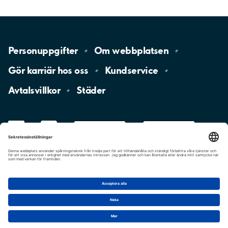
Personuppgifter
Om
webbplatsen
Gör karriär hos
oss
Kundservice
Avtalsvillkor
Städer
LinkedIn
YouTube
App
Store
Google
Play
aimo
Aimo
Charge
Cookie-inställningar