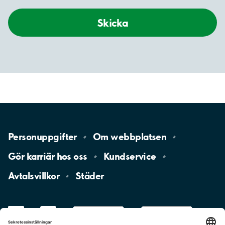
Skicka
Personuppgifter
Om
webbplatsen
Gör karriär hos
oss
Kundservice
Avtalsvillkor
Städer
LinkedIn
YouTube
App
Store
Google
Play