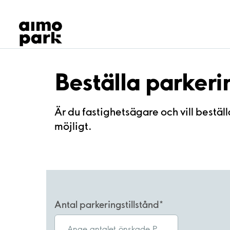
Våra produkter
Hitta parkering
Samarbete
Kundservice
Om Aimo Park
Beställa parkeri
Är du fastighetsägare och vill beställ
möjligt.
Antal parkeringstillstånd