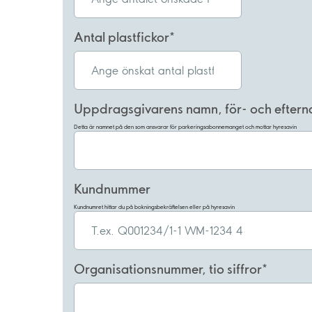
Antal plastfickor
Uppdragsgivarens namn, för- och efter
Detta är namnet på den som ansvarar för parkeringsabonnemanget och mottar hyresavin
Kundnummer
Kundnumret hittar du på bokningsbekräftelsen eller på hyresavin
Organisationsnummer, tio siffror