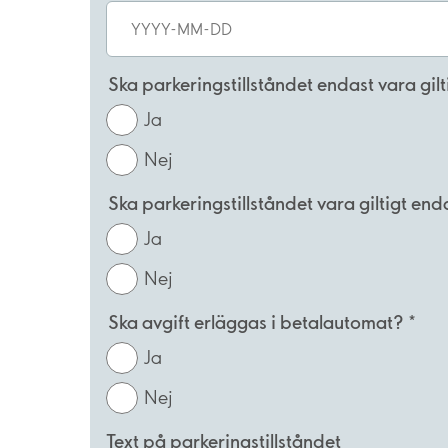
Ska parkeringstillståndet endast vara gil
Ja
Nej
Ska parkeringstillståndet vara giltigt end
Ja
Nej
Ska avgift erläggas i betalautomat? *
Ja
Nej
Text på parkeringstillståndet