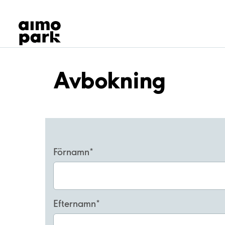
Våra produkter
Hitta parkering
Samarbete
Kundservice
Om Aimo Park
Avbokning
Förnamn
Efternamn