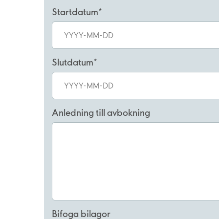
Startdatum
Slutdatum
Anledning till avbokning
Bifoga bilagor