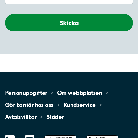
Skicka
Personuppgifter
Om
webbplatsen
Gör karriär hos
oss
Kundservice
Avtalsvillkor
Städer
LinkedIn
YouTube
App
Store
Google
Play