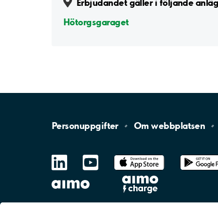
Erbjudandet gäller i följande anlä
Hötorgsgaraget
Personuppgifter
Om
webbplatsen
LinkedIn
YouTube
App
Store
Google
Play
aimo
Aimo
Charge