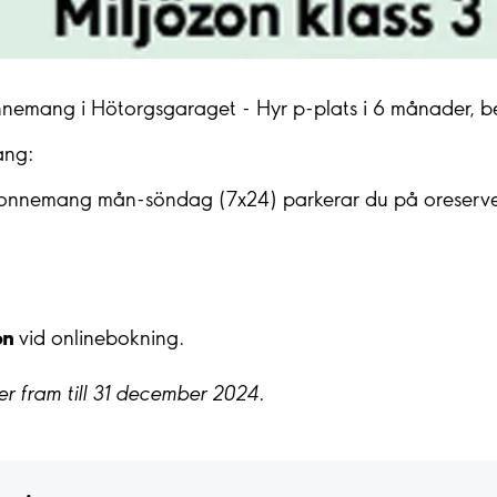
nnemang i Hötorgsgaraget - Hyr p-plats i 6 månader, b
ang:
nnemang mån-söndag (7x24) parkerar du på oreservera
on
vid onlinebokning.
r fram till 31 december 2024.