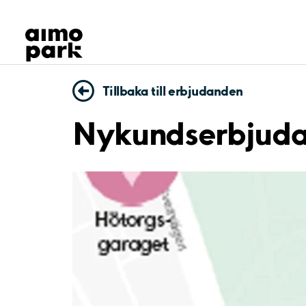
Våra produkter
Hitta parkering
Samarbete
Kundservice
Tillbaka till erbjudanden
Om Aimo Park
Nykundserbjudan