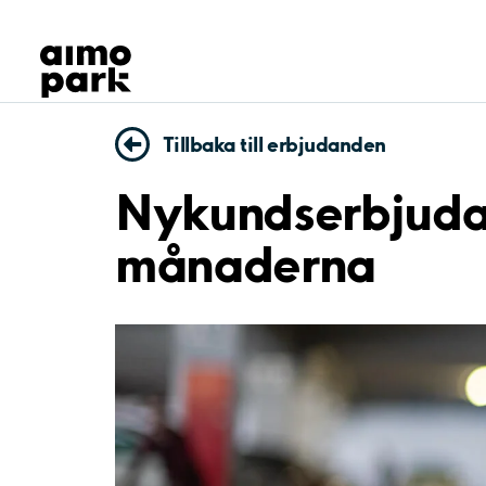
Våra produkter
Hitta parkering
Samarbete
Kundservice
Tillbaka till erbjudanden
Om Aimo Park
Nykundserbjudand
månaderna