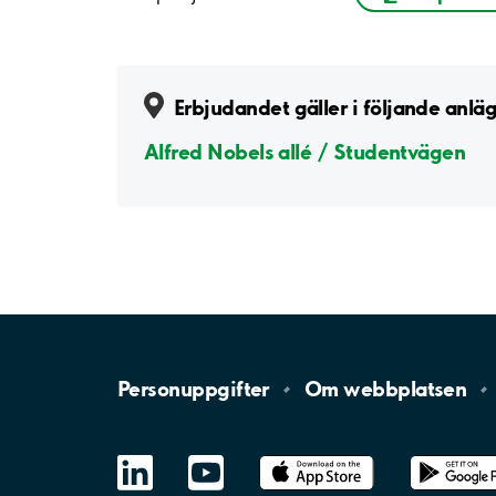
Erbjudandet gäller i följande anlä
Alfred Nobels allé / Studentvägen
Personuppgifter
Om
webbplatsen
LinkedIn
YouTube
App
Store
Google
Play