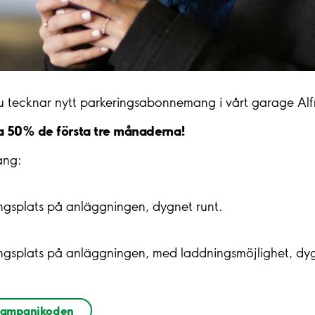
u du tecknar nytt parkeringsabonnemang i vårt garage Al
a 50% de första tre månaderna!
mang:
gsplats på anläggningen, dygnet runt.
gsplats på anläggningen, med laddningsmöjlighet, dyg
kampanjkoden