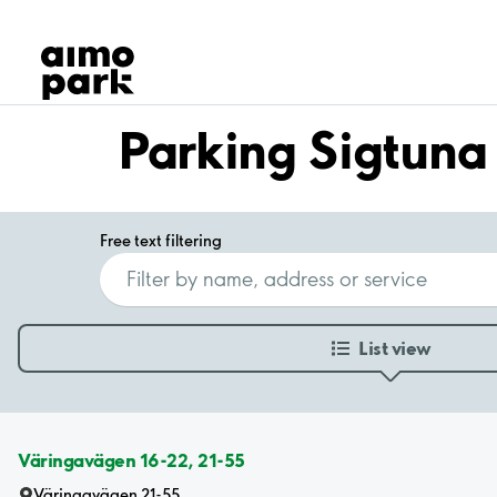
Our Products
Find Parking
Partner with us
Customer Support
Parking Sigtuna
About Aimo Park
Free text filtering
List view
Väringavägen 16-22, 21-55
Väringavägen 21-55