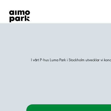
Våra produkter
Hitta parkering
Samarbete
Kundservice
Om Aimo Park
I vårt P-hus Luma Park i Stockholm utvecklar vi kon