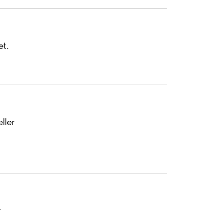
ket.
ller
r