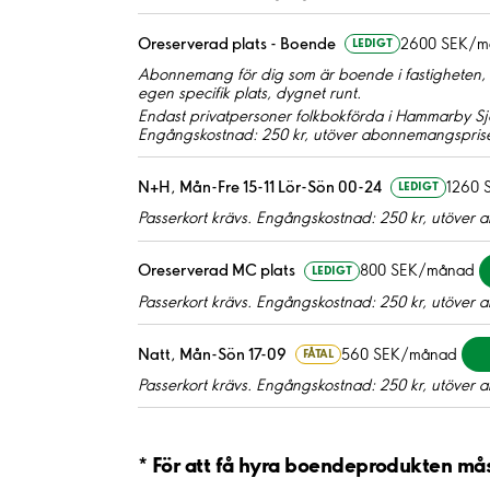
Oreserverad plats - Boende
2600 SEK/m
LEDIGT
Abonnemang för dig som är boende i fastigheten, s
egen specifik plats, dygnet runt.
Endast privatpersoner folkbokförda i Hammarby Sjö
Engångskostnad: 250 kr, utöver abonnemangsprise
N+H, Mån-Fre 15-11 Lör-Sön 00-24
1260 
LEDIGT
Passerkort krävs. Engångskostnad: 250 kr, utöver
Oreserverad MC plats
800 SEK/månad
LEDIGT
Passerkort krävs. Engångskostnad: 250 kr, utöver
Natt, Mån-Sön 17-09
560 SEK/månad
FÅTAL
Passerkort krävs. Engångskostnad: 250 kr, utöver
* För att få hyra boendeprodukten m