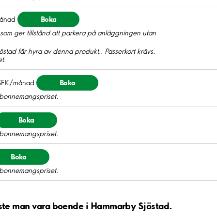
Boka
ånad
om ger tillstånd att parkera på anläggningen utan
stad får hyra av denna produkt.. Passerkort krävs.
t.
Boka
SEK/månad
 abonnemangspriset.
Boka
 abonnemangspriset.
Boka
 abonnemangspriset.
åste man vara boende i Hammarby Sjöstad.