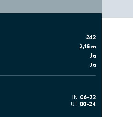
242
2,15 m
Ja
Ja
06–22
IN
00–24
UT