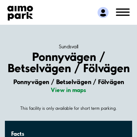
Find Parking
Partner with us
Customer Support
About Aimo Park
Sundsvall
Ponnyvägen /
Betselvägen / Fölvägen
Ponnyvägen / Betselvägen / Fölvägen
View in maps
This facility is only available for short term parking.
Facts