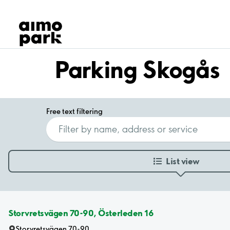
Our Products
Find Parking
Partner with us
Customer Support
Parking Skogås
About Aimo Park
Free text filtering
List view
Storvretsvägen 70-90, Österleden 16
Storvretsvägen 70-90