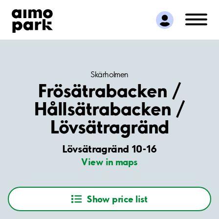
Find Parking
Partner with us
Customer Support
About Aimo Park
Skärholmen
Frösätrabacken /
Hållsätrabacken /
Lövsätragränd
Lövsätragränd 10-16
View in maps
Show price list