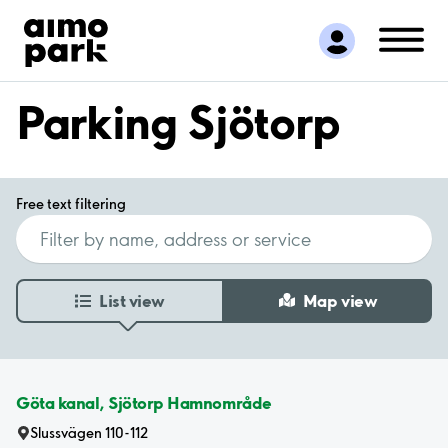
Find Parking
Partner with us
Customer Support
Parking Sjötorp
About Aimo Park
Free text filtering
List view
Map view
Göta kanal, Sjötorp Hamnområde
Slussvägen 110-112