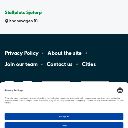
Ställplats Sjötorp
Isbanevägen 10
Privacy
Policy
About the
site
Join our
team
Contact
us
Cities
LinkedIn
YouTube
App
Store
Google
Play
aimo
Aimo
Charge