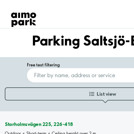
Our Products
Find Parking
Partner with us
Customer Support
Parking Saltsjö
About Aimo Park
Free text filtering
List view
Storholmsvägen 225, 226-418
Outdoor
Short-term
Ceiling height over 2 m