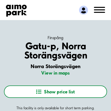
Find Parking
Partner with us
Customer Support
About Aimo Park
Finspång
Gatu-p, Norra
Storängsvägen
Norra Storängsvägen
View in maps
Show price list
This facility is only available for short term parking.