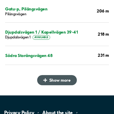
Gatu-p, Pilängsvägen
206 m
Pilängsvägen
Djupdalsvägen 1 / Kapellvägen 39-41
218 m
Djupdalsvägen 1
AVAILABLE
231 m
Södra Storängsvägen 48
Show more
Privacy
Policy
About the
site